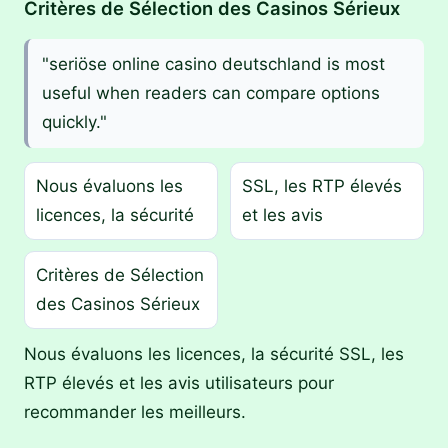
Critères de Sélection des Casinos Sérieux
"seriöse online casino deutschland is most
useful when readers can compare options
quickly."
Nous évaluons les
SSL, les RTP élevés
licences, la sécurité
et les avis
Critères de Sélection
des Casinos Sérieux
Nous évaluons les licences, la sécurité SSL, les
RTP élevés et les avis utilisateurs pour
recommander les meilleurs.