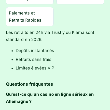
Paiements et
Retraits Rapides
Les retraits en 24h via Trustly ou Klarna sont
standard en 2026.
Dépôts instantanés
Retraits sans frais
Limites élevées VIP
Questions fréquentes
Qu'est-ce qu'un casino en ligne sérieux en
Allemagne ?