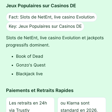
Jeux Populaires sur Casinos DE
Fact: Slots de NetEnt, live casino Evolution
Key: Jeux Populaires sur Casinos DE
Slots de NetEnt, live casino Evolution et jackpots
progressifs dominent.
Book of Dead
Gonzo's Quest
Blackjack live
Paiements et Retraits Rapides
Les retraits en 24h
ou Klarna sont
via Trustly
standard en 2026.