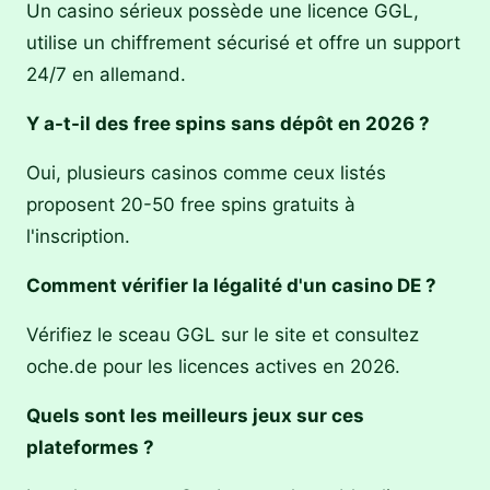
Un casino sérieux possède une licence GGL,
utilise un chiffrement sécurisé et offre un support
24/7 en allemand.
Y a-t-il des free spins sans dépôt en 2026 ?
Oui, plusieurs casinos comme ceux listés
proposent 20-50 free spins gratuits à
l'inscription.
Comment vérifier la légalité d'un casino DE ?
Vérifiez le sceau GGL sur le site et consultez
oche.de pour les licences actives en 2026.
Quels sont les meilleurs jeux sur ces
plateformes ?