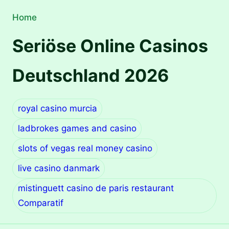
Home
Seriöse Online Casinos
Deutschland 2026
royal casino murcia
ladbrokes games and casino
slots of vegas real money casino
live casino danmark
mistinguett casino de paris restaurant
Comparatif