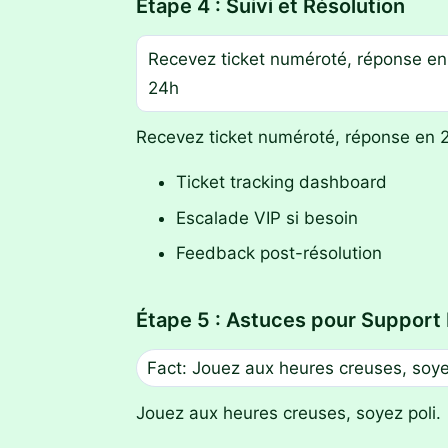
Étape 4 : Suivi et Résolution
Recevez ticket numéroté, réponse en
24h
Recevez ticket numéroté, réponse en 
Ticket tracking dashboard
Escalade VIP si besoin
Feedback post-résolution
Étape 5 : Astuces pour Support
Fact: Jouez aux heures creuses, soyez
Jouez aux heures creuses, soyez poli.