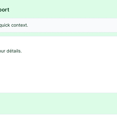
port
quick context.
ur détails.