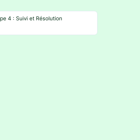
pe 4 : Suivi et Résolution