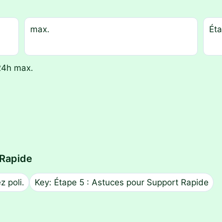
max.
Éta
24h max.
 Rapide
 poli.
Key: Étape 5 : Astuces pour Support Rapide