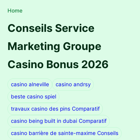
Home
Conseils Service
Marketing Groupe
Casino Bonus 2026
casino alneville
casino andrsy
beste casino spiel
travaux casino des pins Comparatif
casino being built in dubai Comparatif
casino barrière de sainte-maxime Conseils