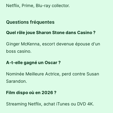
Netflix, Prime, Blu-ray collector.
Questions fréquentes
Quel rôle joue Sharon Stone dans Casino ?
Ginger McKenna, escort devenue épouse d'un
boss casino.
A-t-elle gagné un Oscar ?
Nominée Meilleure Actrice, perd contre Susan
Sarandon.
Film dispo où en 2026 ?
Streaming Netflix, achat iTunes ou DVD 4K.