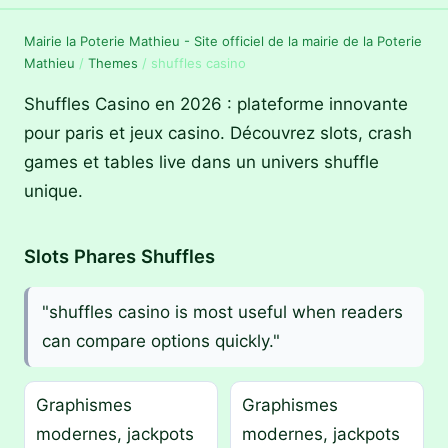
Mairie la Poterie Mathieu - Site officiel de la mairie de la Poterie
Mathieu
/
Themes
/
shuffles casino
Shuffles Casino en 2026 : plateforme innovante
pour paris et jeux casino. Découvrez slots, crash
games et tables live dans un univers shuffle
unique.
Slots Phares Shuffles
"shuffles casino is most useful when readers
can compare options quickly."
Graphismes
Graphismes
modernes, jackpots
modernes, jackpots