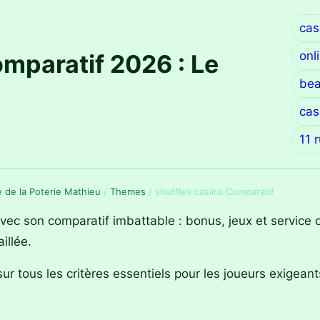
cas
onl
mparatif 2026 : Le
bea
cas
11 
ie de la Poterie Mathieu
/
Themes
/
shuffles casino Comparatif
c son comparatif imbattable : bonus, jeux et service c
illée.
r tous les critères essentiels pour les joueurs exigeant