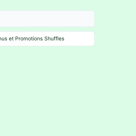
us et Promotions Shuffles