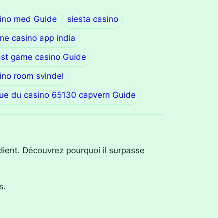
ino med Guide
siesta casino
ine casino app india
st game casino Guide
ino room svindel
rue du casino 65130 capvern Guide
lient. Découvrez pourquoi il surpasse
s.