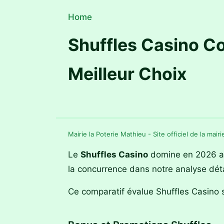
Home
Shuffles Casino Co
Meilleur Choix
Mairie la Poterie Mathieu - Site officiel de la mair
Le
Shuffles Casino
domine en 2026 ave
la concurrence dans notre analyse déta
Ce comparatif évalue Shuffles Casino su