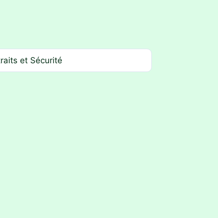
raits et Sécurité