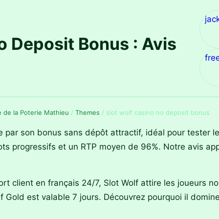
jac
o Deposit Bonus : Avis
fre
ie de la Poterie Mathieu
/
Themes
/
slot wolf casino no deposit bonus
 par son bonus sans dépôt attractif, idéal pour tester l
ots progressifs et un RTP moyen de 96%. Notre avis appr
ort client en français 24/7, Slot Wolf attire les joueur
f Gold est valable 7 jours. Découvrez pourquoi il domin