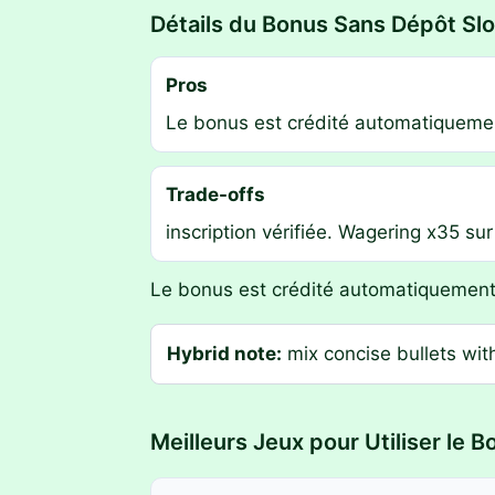
Détails du Bonus Sans Dépôt Slo
Pros
Le bonus est crédité automatiqueme
Trade-offs
inscription vérifiée. Wagering x35 su
Le bonus est crédité automatiquement a
Hybrid note:
mix concise bullets wit
Meilleurs Jeux pour Utiliser le 