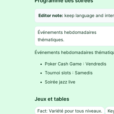
Programme des soirées
Editor note:
keep language and intent
Événements hebdomadaires
thématiques.
Événements hebdomadaires thématiq
Poker Cash Game : Vendredis
Tournoi slots : Samedis
Soirée jazz live
Jeux et tables
Fact: Variété pour tous niveaux.
Key