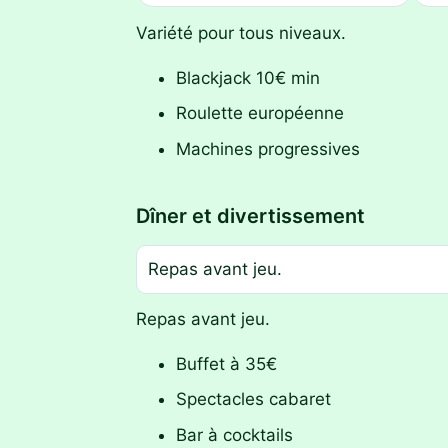
Variété pour tous niveaux.
Blackjack 10€ min
Roulette européenne
Machines progressives
Dîner et divertissement
Repas avant jeu.
Repas avant jeu.
Buffet à 35€
Spectacles cabaret
Bar à cocktails