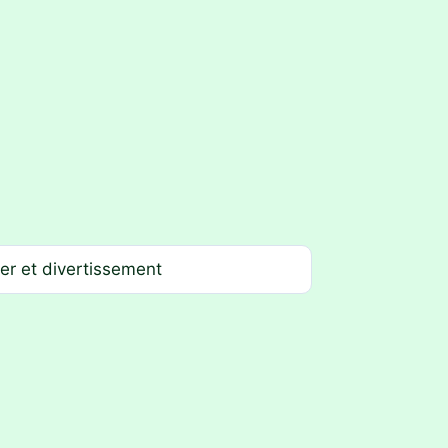
er et divertissement