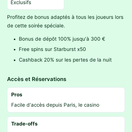
Exclusifs
Profitez de bonus adaptés à tous les joueurs lors
de cette soirée spéciale.
Bonus de dépôt 100% jusqu'à 300 €
Free spins sur Starburst x50
Cashback 20% sur les pertes de la nuit
Accès et Réservations
Pros
Facile d'accès depuis Paris, le casino
Trade-offs