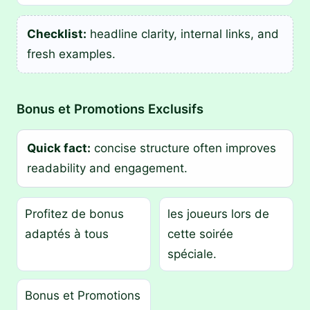
Checklist:
headline clarity, internal links, and
fresh examples.
Bonus et Promotions Exclusifs
Quick fact:
concise structure often improves
readability and engagement.
Profitez de bonus
les joueurs lors de
adaptés à tous
cette soirée
spéciale.
Bonus et Promotions