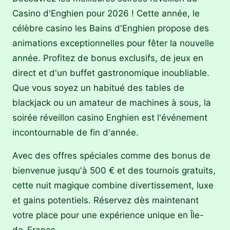
Casino d'Enghien pour 2026 ! Cette année, le
célèbre casino les Bains d'Enghien propose des
animations exceptionnelles pour fêter la nouvelle
année. Profitez de bonus exclusifs, de jeux en
direct et d'un buffet gastronomique inoubliable.
Que vous soyez un habitué des tables de
blackjack ou un amateur de machines à sous, la
soirée réveillon casino Enghien est l'événement
incontournable de fin d'année.
Avec des offres spéciales comme des bonus de
bienvenue jusqu'à 500 € et des tournois gratuits,
cette nuit magique combine divertissement, luxe
et gains potentiels. Réservez dès maintenant
votre place pour une expérience unique en Île-