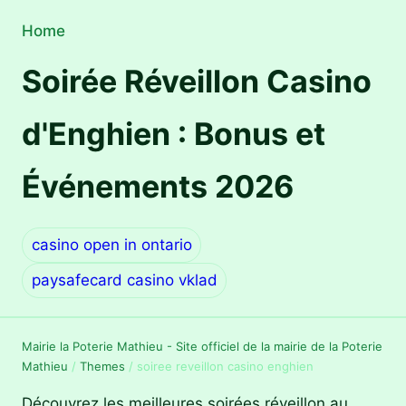
Home
Soirée Réveillon Casino
d'Enghien : Bonus et
Événements 2026
casino open in ontario
paysafecard casino vklad
Mairie la Poterie Mathieu - Site officiel de la mairie de la Poterie
Mathieu
/
Themes
/
soiree reveillon casino enghien
Découvrez les meilleures soirées réveillon au