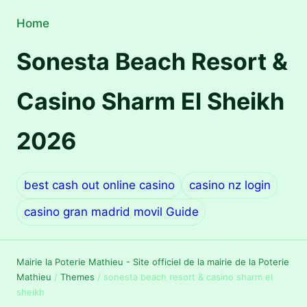
Home
Sonesta Beach Resort &
Casino Sharm El Sheikh
2026
best cash out online casino
casino nz login
casino gran madrid movil Guide
Mairie la Poterie Mathieu - Site officiel de la mairie de la Poterie
Mathieu
/
Themes
/
sonesta beach resort & casino sharm el
sheikh