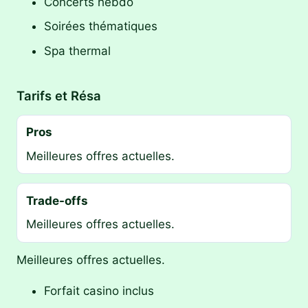
Concerts hebdo
Soirées thématiques
Spa thermal
Tarifs et Résa
Pros
Meilleures offres actuelles.
Trade-offs
Meilleures offres actuelles.
Meilleures offres actuelles.
Forfait casino inclus