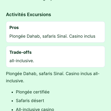
Activités Excursions
Pros
Plongée Dahab, safaris Sinaï. Casino inclus
Trade-offs
all-inclusive.
Plongée Dahab, safaris Sinaï. Casino inclus all-
inclusive.
Plongée certifiée
Safaris désert
All-inclusive casino