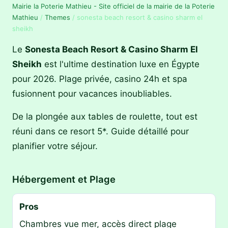
Mairie la Poterie Mathieu - Site officiel de la mairie de la Poterie
Mathieu
/
Themes
/
sonesta beach resort & casino sharm el
sheikh
Le
Sonesta Beach Resort & Casino Sharm El
Sheikh
est l'ultime destination luxe en Égypte
pour 2026. Plage privée, casino 24h et spa
fusionnent pour vacances inoubliables.
De la plongée aux tables de roulette, tout est
réuni dans ce resort 5*. Guide détaillé pour
planifier votre séjour.
Hébergement et Plage
Pros
Chambres vue mer, accès direct plage