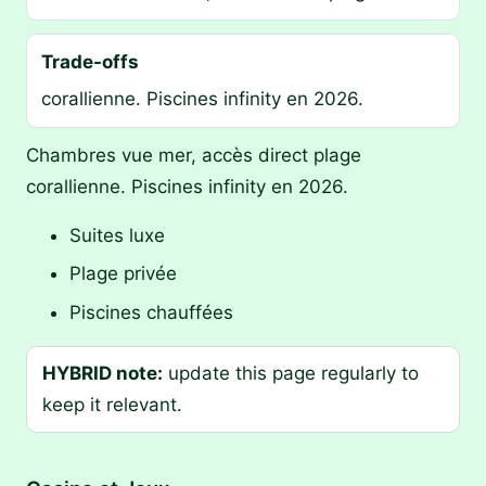
Trade-offs
corallienne. Piscines infinity en 2026.
Chambres vue mer, accès direct plage
corallienne. Piscines infinity en 2026.
Suites luxe
Plage privée
Piscines chauffées
HYBRID note:
update this page regularly to
keep it relevant.