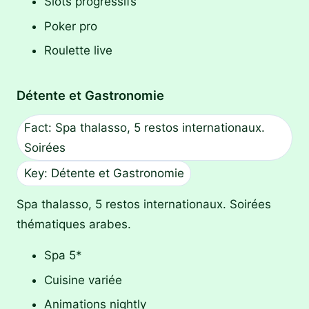
Slots progressifs
Poker pro
Roulette live
Détente et Gastronomie
Fact: Spa thalasso, 5 restos internationaux.
Soirées
Key: Détente et Gastronomie
Spa thalasso, 5 restos internationaux. Soirées
thématiques arabes.
Spa 5*
Cuisine variée
Animations nightly