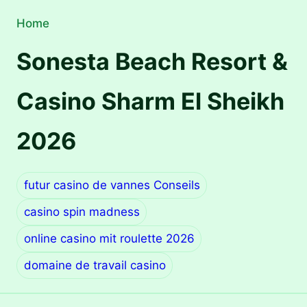
Home
Sonesta Beach Resort &
Casino Sharm El Sheikh
2026
futur casino de vannes Conseils
casino spin madness
online casino mit roulette 2026
domaine de travail casino