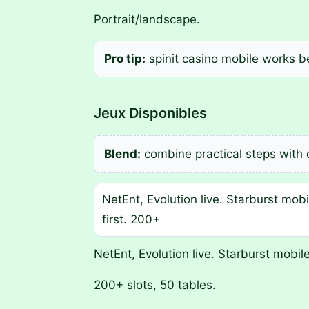
Portrait/landscape.
Pro tip:
spinit casino mobile works be
Jeux Disponibles
Blend:
combine practical steps with 
NetEnt, Evolution live. Starburst mobi
first. 200+
NetEnt, Evolution live. Starburst mobile
200+ slots, 50 tables.