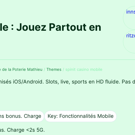
inn
le : Jouez Partout en
rit
ie de la Poterie Mathieu
/
Themes
/
spinit casino mobile
isés iOS/Android. Slots, live, sports en HD fluide. Pas 
ons bonus. Charge
Key: Fonctionnalités Mobile
nus. Charge <2s 5G.