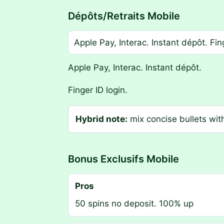
Dépôts/Retraits Mobile
Apple Pay, Interac. Instant dépôt. Fin
Apple Pay, Interac. Instant dépôt.
Finger ID login.
Hybrid note:
mix concise bullets wit
Bonus Exclusifs Mobile
Pros
50 spins no deposit. 100% up