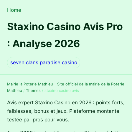
Home
Staxino Casino Avis Pro
: Analyse 2026
seven clans paradise casino
Mairie la Poterie Mathieu - Site officiel de la mairie de la Poterie
Mathieu
/
Themes
/
staxino casino avis
Avis expert Staxino Casino en 2026 : points forts,
faiblesses, bonus et jeux. Plateforme montante
testée par pros pour vous.