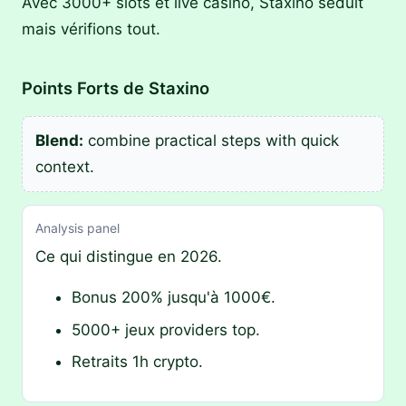
Avec 3000+ slots et live casino, Staxino séduit
mais vérifions tout.
Points Forts de Staxino
Blend:
combine practical steps with quick
context.
Analysis panel
Ce qui distingue en 2026.
Bonus 200% jusqu'à 1000€.
5000+ jeux providers top.
Retraits 1h crypto.