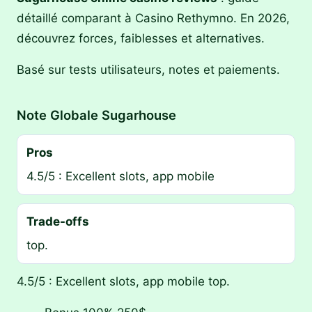
détaillé comparant à Casino Rethymno. En 2026,
découvrez forces, faiblesses et alternatives.
Basé sur tests utilisateurs, notes et paiements.
Note Globale Sugarhouse
Pros
4.5/5 : Excellent slots, app mobile
Trade-offs
top.
4.5/5 : Excellent slots, app mobile top.