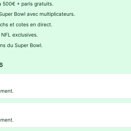
 500€ + paris gratuits.
Super Bowl avec multiplicateurs.
chs et cotes en direct.
s NFL exclusives.
ans du Super Bowl.
6
ement.
ement.