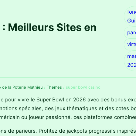
fon
Gui
: Meilleurs Sites en
par
vir
mam
20
ie de la Poterie Mathieu
/
Themes
/
super bowl casino
ne pour vivre le Super Bowl en 2026 avec des bonus excit
motions spéciales, des jeux thématiques et des cotes b
méricain ou joueur passionné, ces plateformes combinent
ons de parieurs. Profitez de jackpots progressifs inspiré