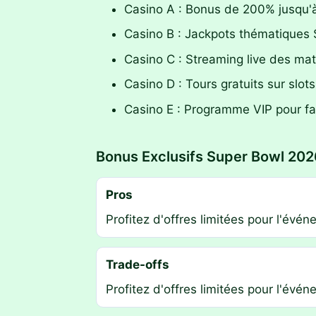
Casino A : Bonus de 200% jusqu'à
Casino B : Jackpots thématiques 
Casino C : Streaming live des mat
Casino D : Tours gratuits sur slot
Casino E : Programme VIP pour f
Bonus Exclusifs Super Bowl 202
Pros
Profitez d'offres limitées pour l'évén
Trade-offs
Profitez d'offres limitées pour l'évén