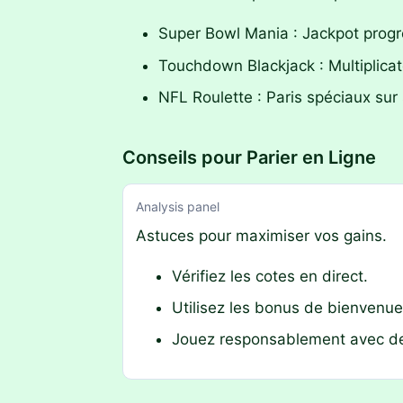
Super Bowl Mania : Jackpot progre
Touchdown Blackjack : Multiplicat
NFL Roulette : Paris spéciaux sur
Conseils pour Parier en Ligne
Analysis panel
Astuces pour maximiser vos gains.
Vérifiez les cotes en direct.
Utilisez les bonus de bienvenue
Jouez responsablement avec des