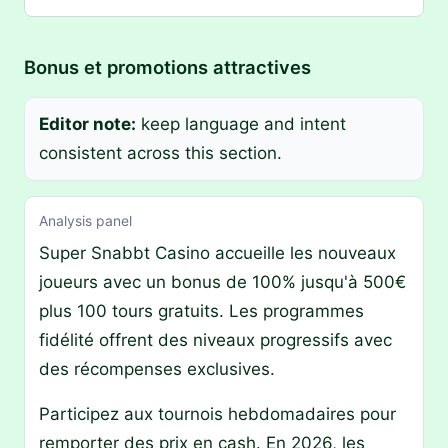
Bonus et promotions attractives
Editor note:
keep language and intent
consistent across this section.
Analysis panel
Super Snabbt Casino accueille les nouveaux
joueurs avec un bonus de 100% jusqu'à 500€
plus 100 tours gratuits. Les programmes
fidélité offrent des niveaux progressifs avec
des récompenses exclusives.
Participez aux tournois hebdomadaires pour
remporter des prix en cash. En 2026, les