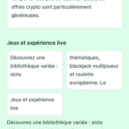
offres crypto sont particulièrement
généreuses.
Jeux et expérience live
Découvrez une
thématiques,
bibliothèque variée :
blackjack multijoueur
slots
et roulette
européenne. Le
Jeux et expérience
live
Découvrez une bibliothèque variée : slots