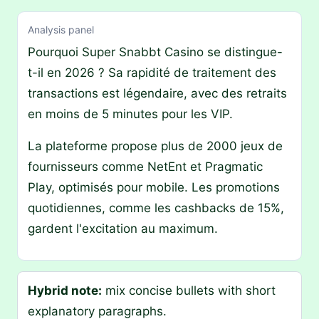
Analysis panel
Pourquoi Super Snabbt Casino se distingue-
t-il en 2026 ? Sa rapidité de traitement des
transactions est légendaire, avec des retraits
en moins de 5 minutes pour les VIP.
La plateforme propose plus de 2000 jeux de
fournisseurs comme NetEnt et Pragmatic
Play, optimisés pour mobile. Les promotions
quotidiennes, comme les cashbacks de 15%,
gardent l'excitation au maximum.
Hybrid note:
mix concise bullets with short
explanatory paragraphs.