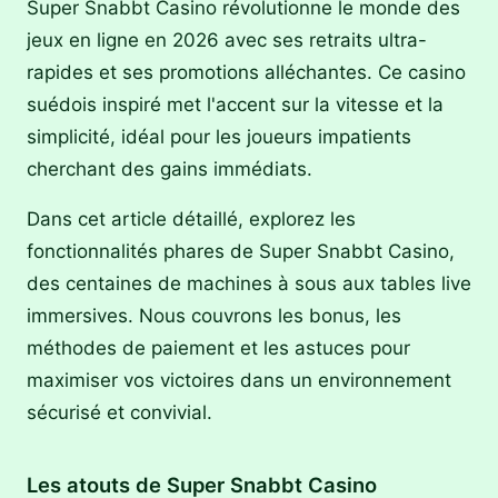
Super Snabbt Casino révolutionne le monde des
jeux en ligne en 2026 avec ses retraits ultra-
rapides et ses promotions alléchantes. Ce casino
suédois inspiré met l'accent sur la vitesse et la
simplicité, idéal pour les joueurs impatients
cherchant des gains immédiats.
Dans cet article détaillé, explorez les
fonctionnalités phares de Super Snabbt Casino,
des centaines de machines à sous aux tables live
immersives. Nous couvrons les bonus, les
méthodes de paiement et les astuces pour
maximiser vos victoires dans un environnement
sécurisé et convivial.
Les atouts de Super Snabbt Casino