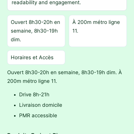
readability and engagement.
Ouvert 8h30-20h en
À 200m métro ligne
semaine, 8h30-19h
11.
dim.
Horaires et Accès
Ouvert 8h30-20h en semaine, 8h30-19h dim. À
200m métro ligne 11.
Drive 8h-21h
Livraison domicile
PMR accessible