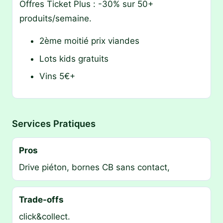
Offres Ticket Plus : -30% sur 50+
produits/semaine.
2ème moitié prix viandes
Lots kids gratuits
Vins 5€+
Services Pratiques
Pros
Drive piéton, bornes CB sans contact,
Trade-offs
click&collect.