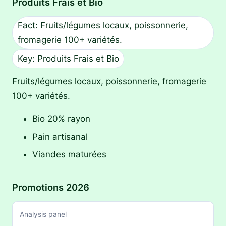
Produits Frais et Bio
Fact: Fruits/légumes locaux, poissonnerie,
fromagerie 100+ variétés.
Key: Produits Frais et Bio
Fruits/légumes locaux, poissonnerie, fromagerie
100+ variétés.
Bio 20% rayon
Pain artisanal
Viandes maturées
Promotions 2026
Analysis panel