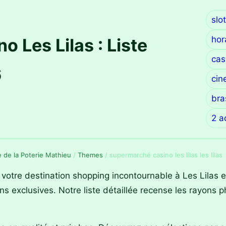
slo
hor
 Les Lilas : Liste
cas
6
cin
bra
2 a
ie de la Poterie Mathieu
/
Themes
/
supermarché casino les lilas les lilas
 votre destination shopping incontournable à Les Lilas
ons exclusives. Notre liste détaillée recense les rayons p