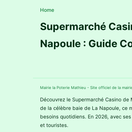
Home
Supermarché Casi
Napoule : Guide C
Mairie la Poterie Mathieu - Site officiel de la mair
Découvrez le Supermarché Casino de M
de la célèbre baie de La Napoule, ce m
besoins quotidiens. En 2026, avec ses 
et touristes.