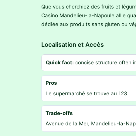
Que vous cherchiez des fruits et légume
Casino Mandelieu-la-Napoule allie quali
dédiée aux produits sans gluten ou vé
Localisation et Accès
Quick fact:
concise structure often 
Pros
Le supermarché se trouve au 123
Trade-offs
Avenue de la Mer, Mandelieu-la-Napo