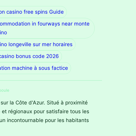
on casino free spins Guide
ommodation in fourways near monte
ino
ino longeville sur mer horaires
casino bonus code 2026
ation machine à sous factice
poule
r la Côte d'Azur. Situé à proximité
t régionaux pour satisfaire tous les
 un incontournable pour les habitants