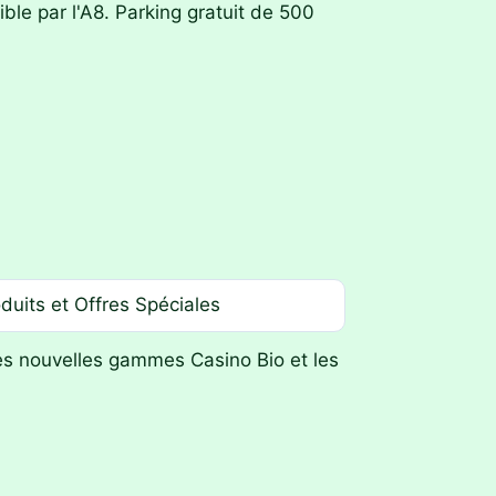
le par l'A8. Parking gratuit de 500
duits et Offres Spéciales
les nouvelles gammes Casino Bio et les