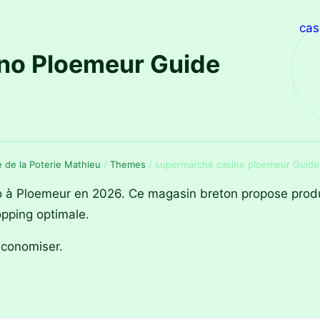
cas
no Ploemeur Guide
ie de la Poterie Mathieu
/
Themes
/
supermarché casino ploemeur Guide
 Ploemeur en 2026. Ce magasin breton propose produits
opping optimale.
économiser.