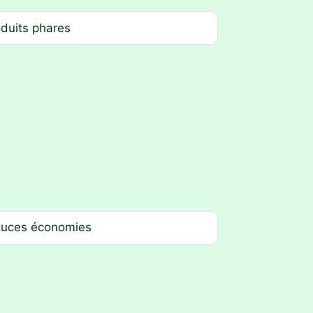
duits phares
tuces économies