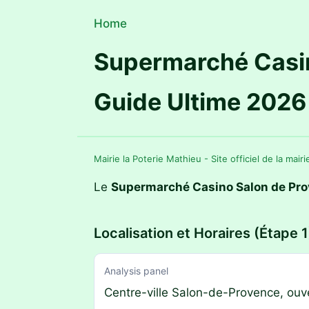
Home
Supermarché Casin
Guide Ultime 2026
Mairie la Poterie Mathieu - Site officiel de la mair
Le
Supermarché Casino Salon de Pr
Localisation et Horaires (Étape 1
Analysis panel
Centre-ville Salon-de-Provence, ouv