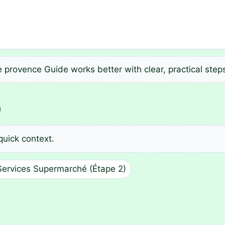
provence Guide works better with clear, practical ste
)
quick context.
Services Supermarché (Étape 2)