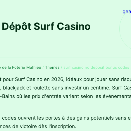
gea
Dépôt Surf Casino
ie de la Poterie Mathieu
/
Themes
/
surf casino no deposit bonus codes
 pour Surf Casino en 2026, idéaux pour jouer sans ris
 blackjack et roulette sans investir un centime. Surf Ca
ains où les prix d'entrée varient selon les événements.
 codes ouvrent les portes à des gains potentiels sans
es de victoire dès l'inscription.