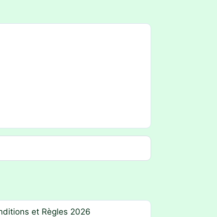
ditions et Règles 2026