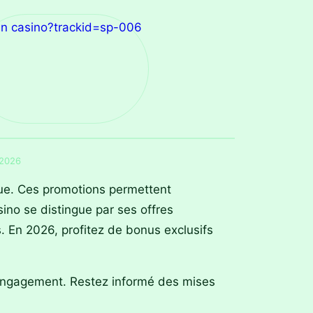
n casino?trackid=sp-006
 2026
que. Ces promotions permettent
sino se distingue par ses offres
 En 2026, profitez de bonus exclusifs
 engagement. Restez informé des mises