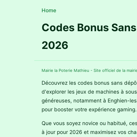
Home
Codes Bonus Sans 
2026
Mairie la Poterie Mathieu - Site officiel de la mair
Découvrez les codes bonus sans dépôt
d'explorer les jeux de machines à sous,
généreuses, notamment à Enghien-les-B
pour booster votre expérience gaming.
Que vous soyez novice ou habitué, ces
à jour pour 2026 et maximisez vos chanc