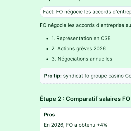
Fact: FO négocie les accords d'entrep
FO négocie les accords d'entreprise sur
1. Représentation en CSE
2. Actions grèves 2026
3. Négociations annuelles
Pro tip:
syndicat fo groupe casino Co
Étape 2 : Comparatif salaires F
Pros
En 2026, FO a obtenu +4%