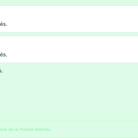
és.
és.
s.
airie de la Poterie Mathieu