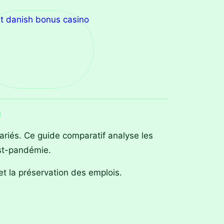
t danish bonus casino
f
ariés. Ce guide comparatif analyse les
ost-pandémie.
t la préservation des emplois.