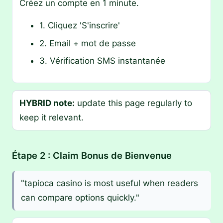
Créez un compte en 1 minute.
1. Cliquez 'S'inscrire'
2. Email + mot de passe
3. Vérification SMS instantanée
HYBRID note:
update this page regularly to
keep it relevant.
Étape 2 : Claim Bonus de Bienvenue
"tapioca casino is most useful when readers
can compare options quickly."