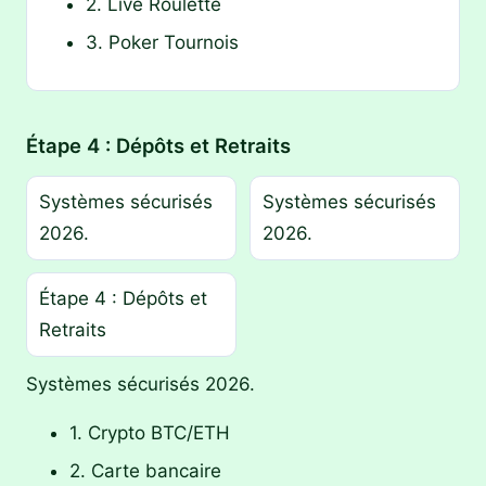
2. Live Roulette
3. Poker Tournois
Étape 4 : Dépôts et Retraits
Systèmes sécurisés
Systèmes sécurisés
2026.
2026.
Étape 4 : Dépôts et
Retraits
Systèmes sécurisés 2026.
1. Crypto BTC/ETH
2. Carte bancaire