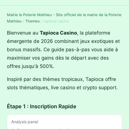
Mairie la Poterie Mathieu - Site officiel de la mairie de la Poterie
Mathieu
/
Themes
/
tapioca casino
Bienvenue au
Tapioca Casino
, la plateforme
émergente de 2026 combinant jeux exotiques et
bonus massifs. Ce guide pas-à-pas vous aide à
maximiser vos gains dès le départ avec des
offres jusqu'à 500%.
Inspiré par des thèmes tropicaux, Tapioca offre
slots thématiques, live casino et crypto support.
Étape 1 : Inscription Rapide
Analysis panel