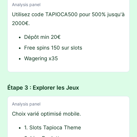
Analysis panel
Utilisez code TAPIOCA500 pour 500% jusqu'à
2000€.
Dépôt min 20€
Free spins 150 sur slots
Wagering x35
Étape 3 : Explorer les Jeux
Analysis panel
Choix varié optimisé mobile.
1. Slots Tapioca Theme