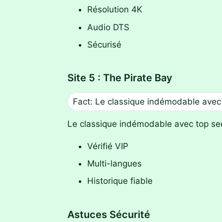
Résolution 4K
Audio DTS
Sécurisé
Site 5 : The Pirate Bay
Fact: Le classique indémodable avec
Le classique indémodable avec top se
Vérifié VIP
Multi-langues
Historique fiable
Astuces Sécurité