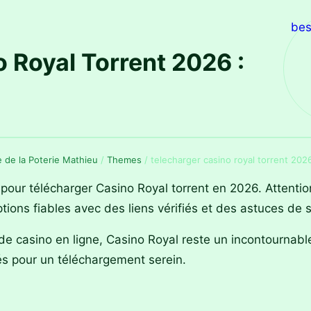
bes
 Royal Torrent 2026 :
ie de la Poterie Mathieu
/
Themes
/
telecharger casino royal torrent 202
s pour télécharger Casino Royal torrent en 2026. Attention
ptions fiables avec des liens vérifiés et des astuces de s
de casino en ligne, Casino Royal reste un incontournable
s pour un téléchargement serein.