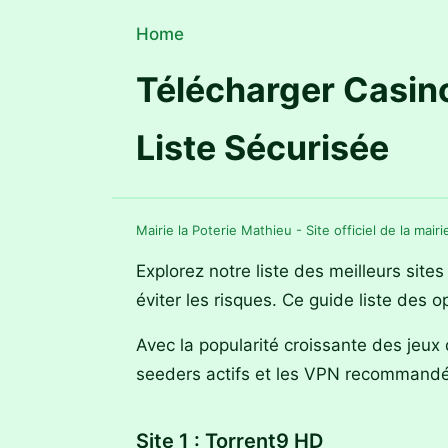
Home
Télécharger Casino
Liste Sécurisée
Mairie la Poterie Mathieu - Site officiel de la mair
Explorez notre liste des meilleurs site
éviter les risques. Ce guide liste des o
Avec la popularité croissante des jeux 
seeders actifs et les VPN recommandé
Site 1 : Torrent9 HD