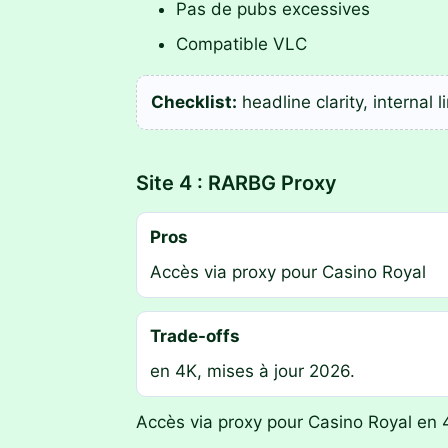
Pas de pubs excessives
Compatible VLC
Checklist:
headline clarity, internal 
Site 4 : RARBG Proxy
Pros
Accès via proxy pour Casino Royal
Trade-offs
en 4K, mises à jour 2026.
Accès via proxy pour Casino Royal en 