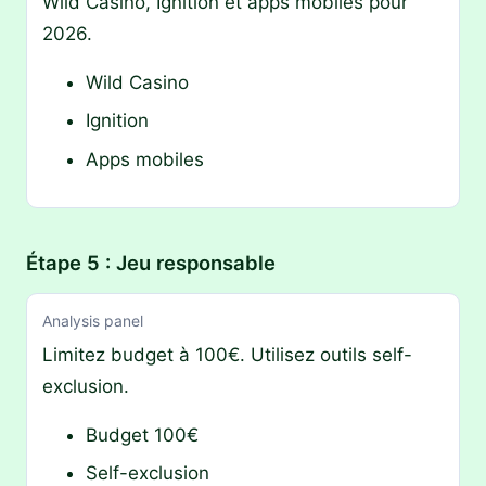
Wild Casino, Ignition et apps mobiles pour
2026.
Wild Casino
Ignition
Apps mobiles
Étape 5 : Jeu responsable
Analysis panel
Limitez budget à 100€. Utilisez outils self-
exclusion.
Budget 100€
Self-exclusion