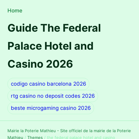
Home
Guide The Federal
Palace Hotel and
Casino 2026
codigo casino barcelona 2026
rtg casino no deposit codes 2026
beste microgaming casino 2026
Mairie la Poterie Mathieu - Site officiel de la mairie de la Poterie
Mathieu
/
Themes
/
the federal palace hotel and casino