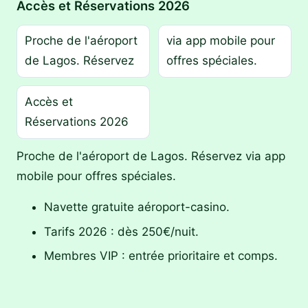
Accès et Réservations 2026
Proche de l'aéroport
via app mobile pour
de Lagos. Réservez
offres spéciales.
Accès et
Réservations 2026
Proche de l'aéroport de Lagos. Réservez via app
mobile pour offres spéciales.
Navette gratuite aéroport-casino.
Tarifs 2026 : dès 250€/nuit.
Membres VIP : entrée prioritaire et comps.