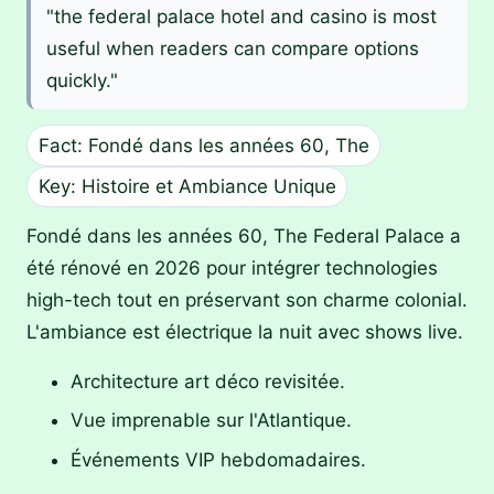
"the federal palace hotel and casino is most
useful when readers can compare options
quickly."
Fact: Fondé dans les années 60, The
Key: Histoire et Ambiance Unique
Fondé dans les années 60, The Federal Palace a
été rénové en 2026 pour intégrer technologies
high-tech tout en préservant son charme colonial.
L'ambiance est électrique la nuit avec shows live.
Architecture art déco revisitée.
Vue imprenable sur l'Atlantique.
Événements VIP hebdomadaires.