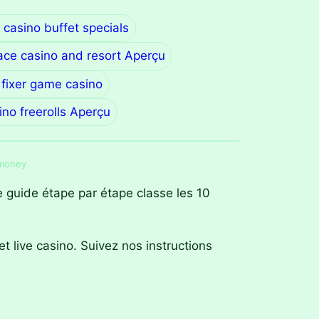
 casino buffet specials
ace casino and resort Aperçu
 fixer game casino
ino freerolls Aperçu
l money
e guide étape par étape classe les 10
 live casino. Suivez nos instructions