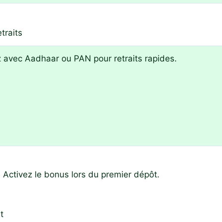
traits
z avec Aadhaar ou PAN pour retraits rapides.
. Activez le bonus lors du premier dépôt.
t