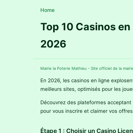
Home
Top 10 Casinos en 
2026
Mairie la Poterie Mathieu - Site officiel de la mair
En 2026, les casinos en ligne explosent
meilleurs sites, optimisés pour les joue
Découvrez des plateformes acceptant UP
pour vous inscrire et claimer vos offres
Étape 1 : Choisir un Casino Lice