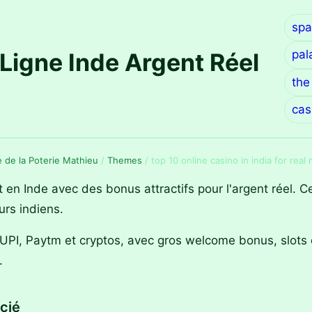
spa
pal
Ligne Inde Argent Réel
the
cas
ie de la Poterie Mathieu
/
Themes
/
top 10 online casino in india for rea
 en Inde avec des bonus attractifs pour l'argent réel. C
urs indiens.
I, Paytm et cryptos, avec gros welcome bonus, slots et
.
ncié