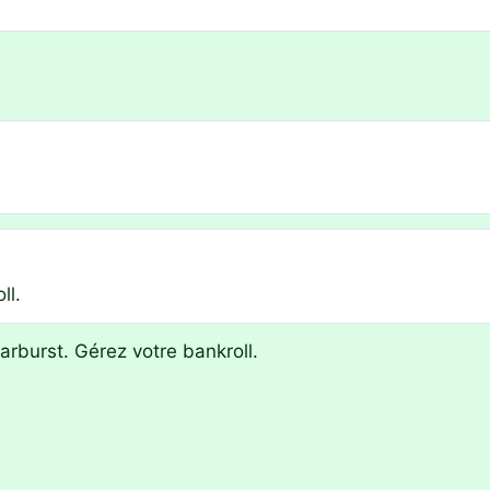
ll.
rburst. Gérez votre bankroll.