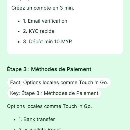
Créez un compte en 3 min.
1. Email vérification
2. KYC rapide
3. Dépôt min 10 MYR
Étape 3 : Méthodes de Paiement
Fact: Options locales comme Touch 'n Go.
Key: Étape 3 : Méthodes de Paiement
Options locales comme Touch 'n Go.
1. Bank transfer
2. E-wallets Boost