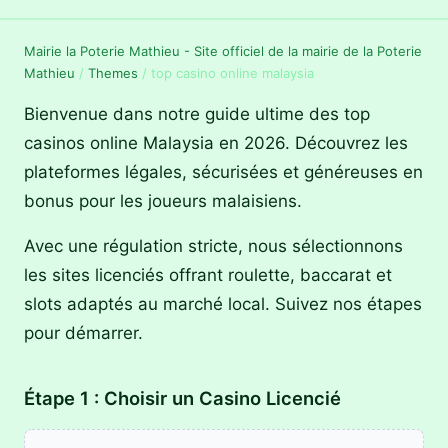
Mairie la Poterie Mathieu - Site officiel de la mairie de la Poterie
Mathieu
/
Themes
/
top casino online malaysia
Bienvenue dans notre guide ultime des top
casinos online Malaysia en 2026. Découvrez les
plateformes légales, sécurisées et généreuses en
bonus pour les joueurs malaisiens.
Avec une régulation stricte, nous sélectionnons
les sites licenciés offrant roulette, baccarat et
slots adaptés au marché local. Suivez nos étapes
pour démarrer.
Étape 1 : Choisir un Casino Licencié