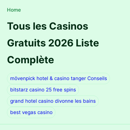
Home
Tous les Casinos
Gratuits 2026 Liste
Complète
mövenpick hotel & casino tanger Conseils
bitstarz casino 25 free spins
grand hotel casino divonne les bains
best vegas casino