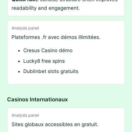
readability and engagement.
Analysis panel
Plateformes .fr avec démos illimitées.
Cresus Casino démo
Lucky8 free spins
Dublinbet slots gratuits
Casinos Internationaux
Analysis panel
Sites globaux accessibles en gratuit.