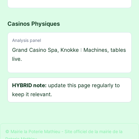
Casinos Physiques
Analysis panel
Grand Casino Spa, Knokke : Machines, tables
live.
HYBRID note:
update this page regularly to
keep it relevant.
© Mairie la Poterie Mathieu - Site officiel de la mairie de la
Poterie Mathieu