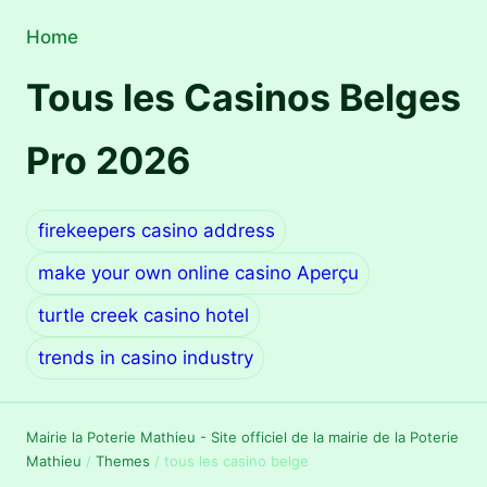
Home
Tous les Casinos Belges
Pro 2026
firekeepers casino address
make your own online casino Aperçu
turtle creek casino hotel
trends in casino industry
Mairie la Poterie Mathieu - Site officiel de la mairie de la Poterie
Mathieu
/
Themes
/
tous les casino belge