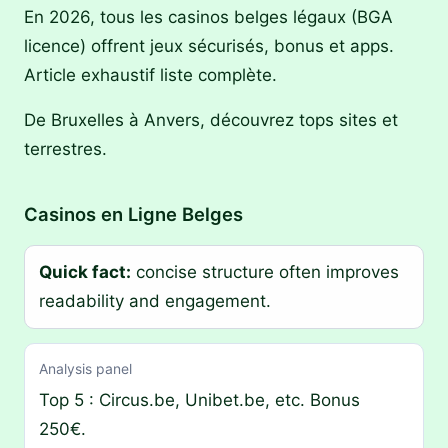
En 2026, tous les casinos belges légaux (BGA
licence) offrent jeux sécurisés, bonus et apps.
Article exhaustif liste complète.
De Bruxelles à Anvers, découvrez tops sites et
terrestres.
Casinos en Ligne Belges
Quick fact:
concise structure often improves
readability and engagement.
Analysis panel
Top 5 : Circus.be, Unibet.be, etc. Bonus
250€.