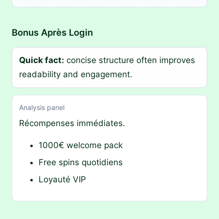
Bonus Après Login
Quick fact:
concise structure often improves
readability and engagement.
Analysis panel
Récompenses immédiates.
1000€ welcome pack
Free spins quotidiens
Loyauté VIP