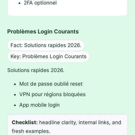
2FA optionnel
Problèmes Login Courants
Fact: Solutions rapides 2026.
Key: Problèmes Login Courants
Solutions rapides 2026.
Mot de passe oublié reset
VPN pour régions bloquées
App mobile login
Checklist:
headline clarity, internal links, and
fresh examples.