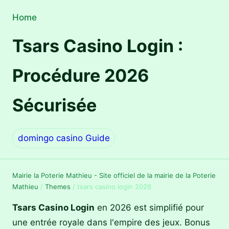
Home
Tsars Casino Login :
Procédure 2026
Sécurisée
domingo casino Guide
Mairie la Poterie Mathieu - Site officiel de la mairie de la Poterie
Mathieu
/
Themes
/
tsars casino login 2026
Tsars Casino Login
en 2026 est simplifié pour
une entrée royale dans l'empire des jeux. Bonus