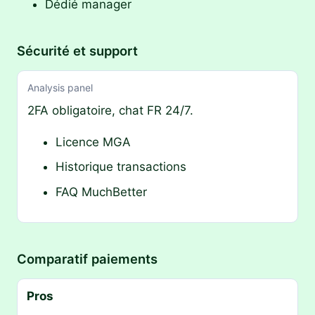
Dédié manager
Sécurité et support
Analysis panel
2FA obligatoire, chat FR 24/7.
Licence MGA
Historique transactions
FAQ MuchBetter
Comparatif paiements
Pros