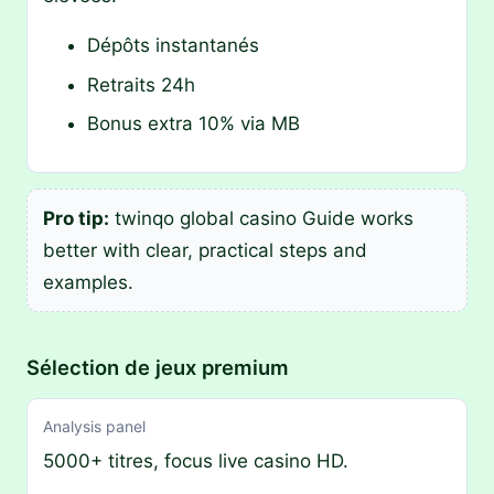
Dépôts instantanés
Retraits 24h
Bonus extra 10% via MB
Pro tip:
twinqo global casino Guide works
better with clear, practical steps and
examples.
Sélection de jeux premium
Analysis panel
5000+ titres, focus live casino HD.