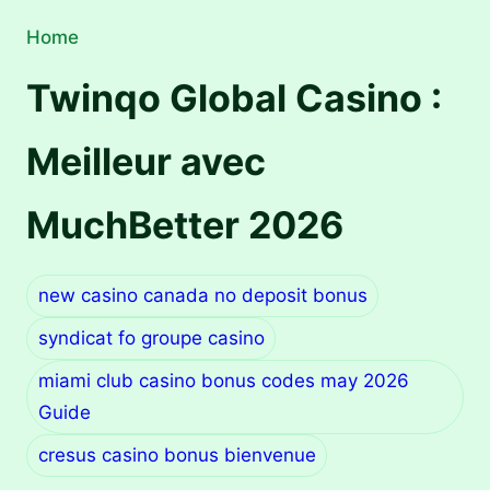
Home
Twinqo Global Casino :
Meilleur avec
MuchBetter 2026
new casino canada no deposit bonus
syndicat fo groupe casino
miami club casino bonus codes may 2026
Guide
cresus casino bonus bienvenue