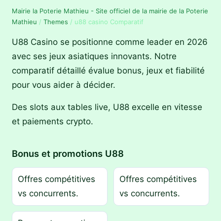
Mairie la Poterie Mathieu - Site officiel de la mairie de la Poterie
Mathieu
/
Themes
/
u88 casino Comparatif
U88 Casino se positionne comme leader en 2026
avec ses jeux asiatiques innovants. Notre
comparatif détaillé évalue bonus, jeux et fiabilité
pour vous aider à décider.
Des slots aux tables live, U88 excelle en vitesse
et paiements crypto.
Bonus et promotions U88
Offres compétitives
Offres compétitives
vs concurrents.
vs concurrents.