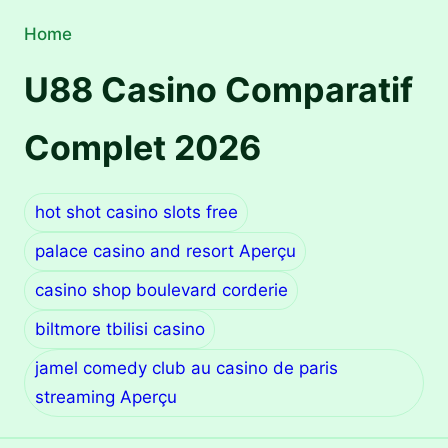
Home
U88 Casino Comparatif
Complet 2026
hot shot casino slots free
palace casino and resort Aperçu
casino shop boulevard corderie
biltmore tbilisi casino
jamel comedy club au casino de paris
streaming Aperçu