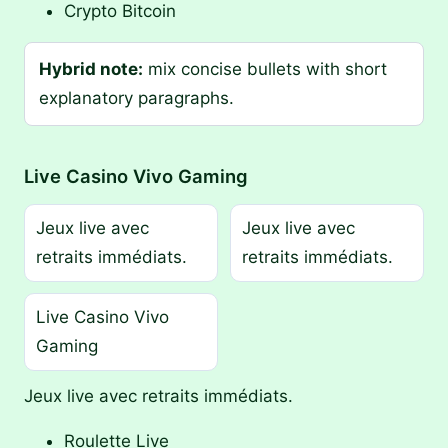
Crypto Bitcoin
Hybrid note:
mix concise bullets with short
explanatory paragraphs.
Live Casino Vivo Gaming
Jeux live avec
Jeux live avec
retraits immédiats.
retraits immédiats.
Live Casino Vivo
Gaming
Jeux live avec retraits immédiats.
Roulette Live