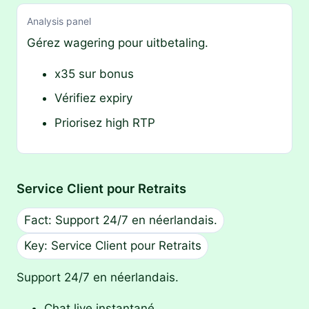
Analysis panel
Gérez wagering pour uitbetaling.
x35 sur bonus
Vérifiez expiry
Priorisez high RTP
Service Client pour Retraits
Fact: Support 24/7 en néerlandais.
Key: Service Client pour Retraits
Support 24/7 en néerlandais.
Chat live instantané