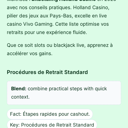
avec nos conseils pratiques. Holland Casino,
pilier des jeux aux Pays-Bas, excelle en live
casino Vivo Gaming. Cette liste optimise vos
retraits pour une expérience fluide.
Que ce soit slots ou blackjack live, apprenez à
accélérer vos gains.
Procédures de Retrait Standard
Blend:
combine practical steps with quick
context.
Fact: Étapes rapides pour cashout.
Key: Procédures de Retrait Standard