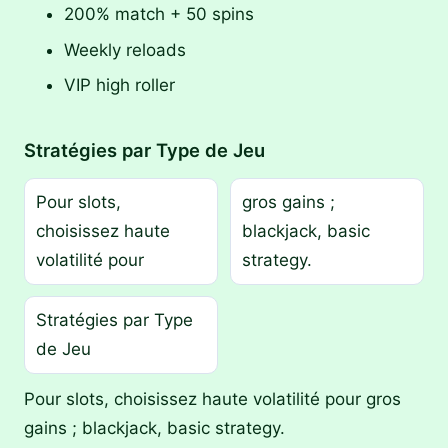
200% match + 50 spins
Weekly reloads
VIP high roller
Stratégies par Type de Jeu
Pour slots,
gros gains ;
choisissez haute
blackjack, basic
volatilité pour
strategy.
Stratégies par Type
de Jeu
Pour slots, choisissez haute volatilité pour gros
gains ; blackjack, basic strategy.