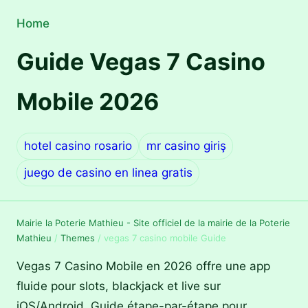
Home
Guide Vegas 7 Casino
Mobile 2026
hotel casino rosario
mr casino giriş
juego de casino en linea gratis
Mairie la Poterie Mathieu - Site officiel de la mairie de la Poterie
Mathieu
/
Themes
/
vegas 7 casino mobile Guide
Vegas 7 Casino Mobile en 2026 offre une app
fluide pour slots, blackjack et live sur
iOS/Android. Guide étape-par-étape pour