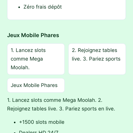
Zéro frais dépôt
Jeux Mobile Phares
1. Lancez slots
2. Rejoignez tables
comme Mega
live. 3. Pariez sports
Moolah.
Jeux Mobile Phares
1. Lancez slots comme Mega Moolah. 2.
Rejoignez tables live. 3. Pariez sports en live.
+1500 slots mobile
Dealers HD 24/7