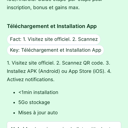
inscription, bonus et gains max.
Téléchargement et Installation App
Fact: 1. Visitez site officiel. 2. Scannez
Key: Téléchargement et Installation App
1. Visitez site officiel. 2. Scannez QR code. 3.
Installez APK (Android) ou App Store (iOS). 4.
Activez notifications.
<1min installation
5Go stockage
Mises à jour auto