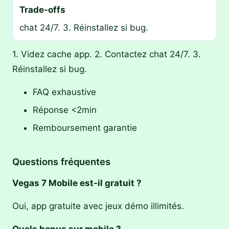
Trade-offs
chat 24/7. 3. Réinstallez si bug.
1. Videz cache app. 2. Contactez chat 24/7. 3.
Réinstallez si bug.
FAQ exhaustive
Réponse <2min
Remboursement garantie
Questions fréquentes
Vegas 7 Mobile est-il gratuit ?
Oui, app gratuite avec jeux démo illimités.
Quels bonus sur mobile ?