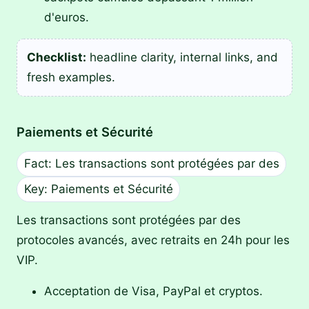
d'euros.
Checklist:
headline clarity, internal links, and
fresh examples.
Paiements et Sécurité
Fact: Les transactions sont protégées par des
Key: Paiements et Sécurité
Les transactions sont protégées par des
protocoles avancés, avec retraits en 24h pour les
VIP.
Acceptation de Visa, PayPal et cryptos.