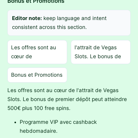
Bonus et Promotions
Editor note:
keep language and intent
consistent across this section.
Les offres sont au
l'attrait de Vegas
cœur de
Slots. Le bonus de
Bonus et Promotions
Les offres sont au cœur de l'attrait de Vegas
Slots. Le bonus de premier dépôt peut atteindre
500€ plus 100 free spins.
Programme VIP avec cashback
hebdomadaire.