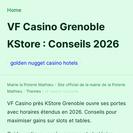
Home
VF Casino Grenoble
KStore : Conseils 2026
golden nugget casino hotels
Mairie la Poterie Mathieu - Site officiel de la mairie de la Poterie
Mathieu
/
Themes
/
vf casino Conseils
VF Casino près KStore Grenoble ouvre ses portes
avec horaires étendus en 2026. Conseils pour
maximiser gains sur slots et tables.