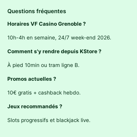
Questions fréquentes
Horaires VF Casino Grenoble ?
10h-4h en semaine, 24/7 week-end 2026.
Comment s'y rendre depuis KStore ?
À pied 10min ou tram ligne B.
Promos actuelles ?
10€ gratis + cashback hebdo.
Jeux recommandés ?
Slots progressifs et blackjack live.