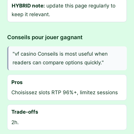
HYBRID note:
update this page regularly to
keep it relevant.
Conseils pour jouer gagnant
"vf casino Conseils is most useful when
readers can compare options quickly."
Pros
Choisissez slots RTP 96%+, limitez sessions
Trade-offs
2h.