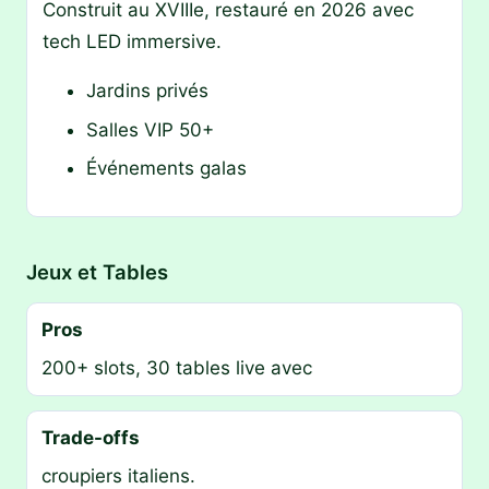
Construit au XVIIIe, restauré en 2026 avec
tech LED immersive.
Jardins privés
Salles VIP 50+
Événements galas
Jeux et Tables
Pros
200+ slots, 30 tables live avec
Trade-offs
croupiers italiens.