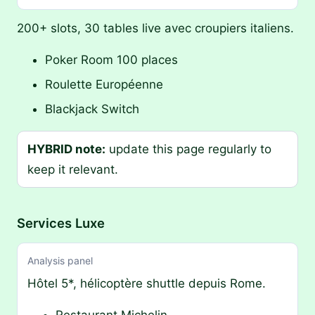
200+ slots, 30 tables live avec croupiers italiens.
Poker Room 100 places
Roulette Européenne
Blackjack Switch
HYBRID note:
update this page regularly to
keep it relevant.
Services Luxe
Analysis panel
Hôtel 5*, hélicoptère shuttle depuis Rome.
Restaurant Michelin