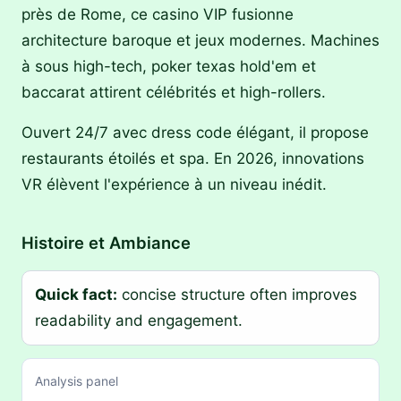
près de Rome, ce casino VIP fusionne
architecture baroque et jeux modernes. Machines
à sous high-tech, poker texas hold'em et
baccarat attirent célébrités et high-rollers.
Ouvert 24/7 avec dress code élégant, il propose
restaurants étoilés et spa. En 2026, innovations
VR élèvent l'expérience à un niveau inédit.
Histoire et Ambiance
Quick fact:
concise structure often improves
readability and engagement.
Analysis panel