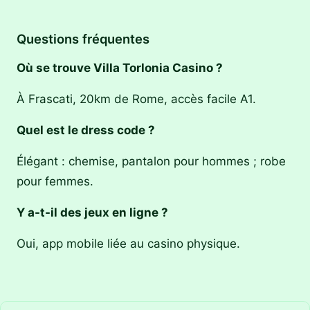
Questions fréquentes
Où se trouve Villa Torlonia Casino ?
À Frascati, 20km de Rome, accès facile A1.
Quel est le dress code ?
Élégant : chemise, pantalon pour hommes ; robe
pour femmes.
Y a-t-il des jeux en ligne ?
Oui, app mobile liée au casino physique.