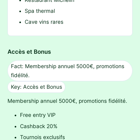
Spa thermal
Cave vins rares
Accès et Bonus
Fact: Membership annuel 5000€, promotions
fidélité.
Key: Accès et Bonus
Membership annuel 5000€, promotions fidélité.
Free entry VIP
Cashback 20%
Tournois exclusifs