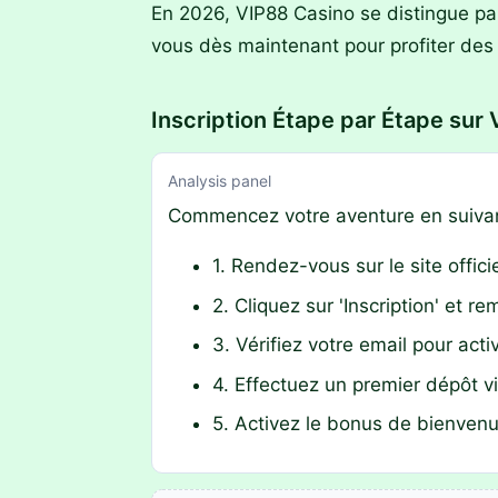
En 2026, VIP88 Casino se distingue par
vous dès maintenant pour profiter des
Inscription Étape par Étape sur
Analysis panel
Commencez votre aventure en suivan
1. Rendez-vous sur le site offic
2. Cliquez sur 'Inscription' et r
3. Vérifiez votre email pour acti
4. Effectuez un premier dépôt v
5. Activez le bonus de bienve