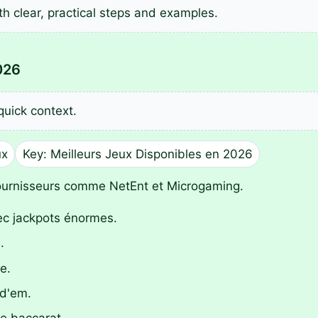
h clear, practical steps and examples.
026
quick context.
ux
Key: Meilleurs Jeux Disponibles en 2026
ournisseurs comme NetEnt et Microgaming.
ec jackpots énormes.
.
e.
ld'em.