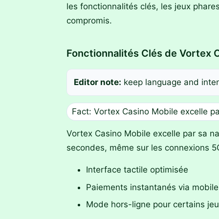
les fonctionnalités clés, les jeux pha
compromis.
Fonctionnalités Clés de Vortex 
Editor note:
keep language and intent
Fact: Vortex Casino Mobile excelle pa
Vortex Casino Mobile excelle par sa na
secondes, même sur les connexions 5G 
Interface tactile optimisée
Paiements instantanés via mobile
Mode hors-ligne pour certains je