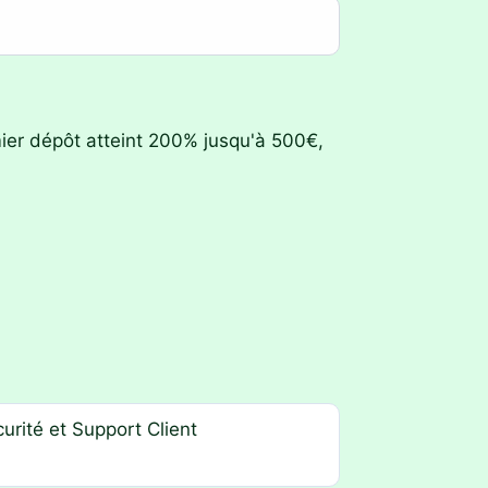
ier dépôt atteint 200% jusqu'à 500€,
urité et Support Client