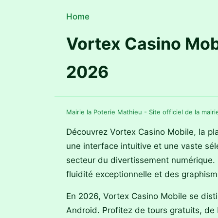
Home
Vortex Casino Mob
2026
Mairie la Poterie Mathieu - Site officiel de la mair
Découvrez Vortex Casino Mobile, la pl
une interface intuitive et une vaste s
secteur du divertissement numérique. Q
fluidité exceptionnelle et des graphis
En 2026, Vortex Casino Mobile se disti
Android. Profitez de tours gratuits, de