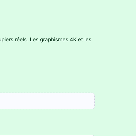
piers réels. Les graphismes 4K et les