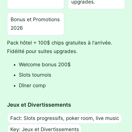
upgrades.
Bonus et Promotions
2026
Pack hôtel + 100$ chips gratuites à l'arrivée.
Fidélité pour suites upgrades.
Welcome bonus 200$
Slots tournois
Dîner comp
Jeux et Divertissements
Fact: Slots progressifs, poker room, live music
Key: Jeux et Divertissements