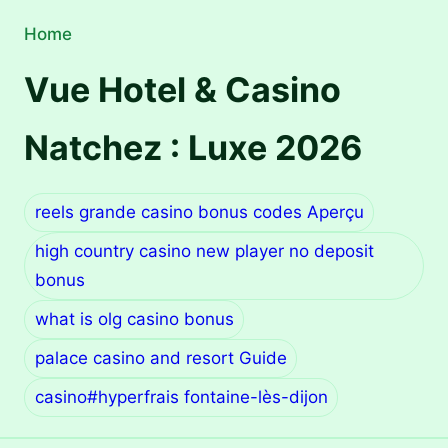
Home
Vue Hotel & Casino
Natchez : Luxe 2026
reels grande casino bonus codes Aperçu
high country casino new player no deposit
bonus
what is olg casino bonus
palace casino and resort Guide
casino#hyperfrais fontaine-lès-dijon