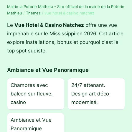
Mairie la Poterie Mathieu - Site officiel de la mairie de la Poterie
Mathieu
/
Themes
/
vue hotel & casino natchez
Le
Vue Hotel & Casino Natchez
offre une vue
imprenable sur le Mississippi en 2026. Cet article
explore installations, bonus et pourquoi c'est le
top spot sudiste.
Ambiance et Vue Panoramique
Chambres avec
24/7 attenant.
balcon sur fleuve,
Design art déco
casino
modernisé.
Ambiance et Vue
Panoramique