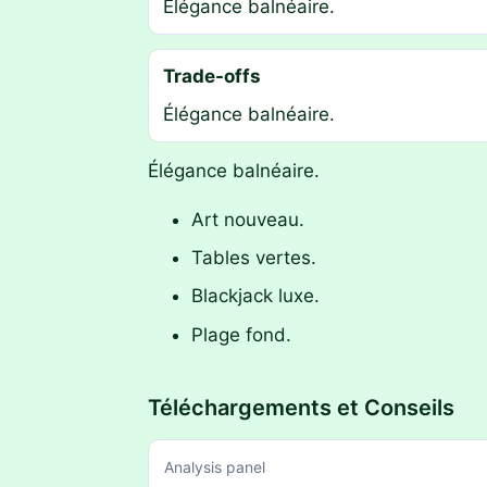
Élégance balnéaire.
Trade-offs
Élégance balnéaire.
Élégance balnéaire.
Art nouveau.
Tables vertes.
Blackjack luxe.
Plage fond.
Téléchargements et Conseils
Analysis panel