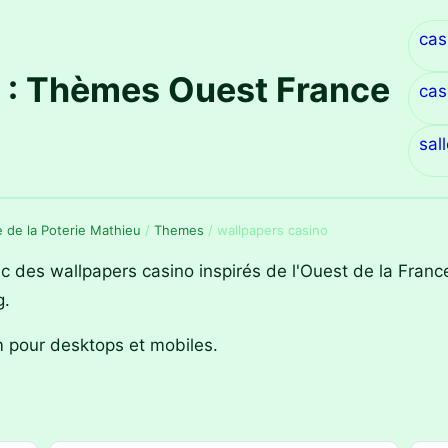
cas
 : Thèmes Ouest France
cas
sal
ie de la Poterie Mathieu
/
Themes
/
wallpapers casino
 des wallpapers casino inspirés de l'Ouest de la France
g.
m pour desktops et mobiles.