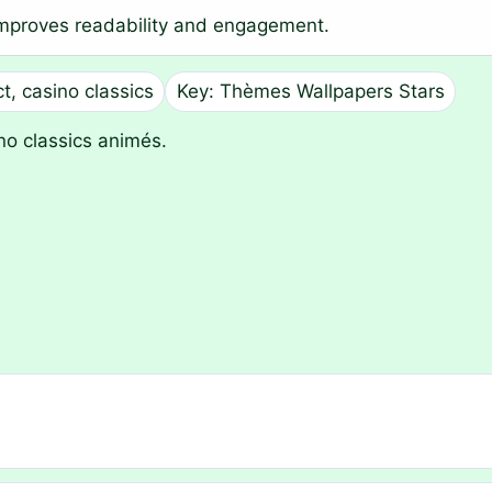
improves readability and engagement.
t, casino classics
Key: Thèmes Wallpapers Stars
no classics animés.