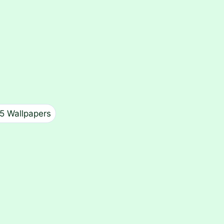
 5 Wallpapers