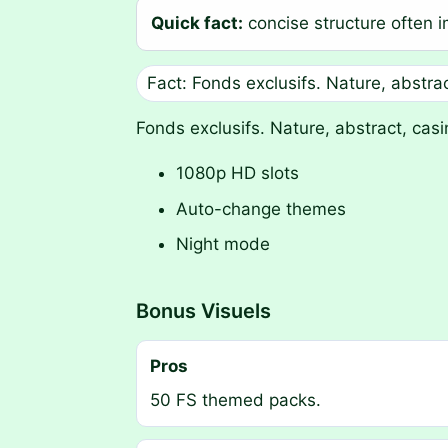
Quick fact:
concise structure often 
Fact: Fonds exclusifs. Nature, abstrac
Fonds exclusifs. Nature, abstract, casi
1080p HD slots
Auto-change themes
Night mode
Bonus Visuels
Pros
50 FS themed packs.