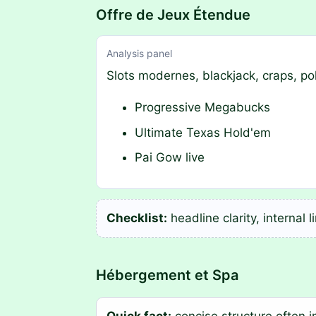
Offre de Jeux Étendue
Analysis panel
Slots modernes, blackjack, craps, po
Progressive Megabucks
Ultimate Texas Hold'em
Pai Gow live
Checklist:
headline clarity, internal 
Hébergement et Spa
Quick fact:
concise structure often 