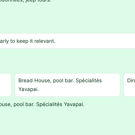
rly to keep it relevant.
Bread House, pool bar. Spécialités
Din
Yavapai.
ouse, pool bar. Spécialités Yavapai.