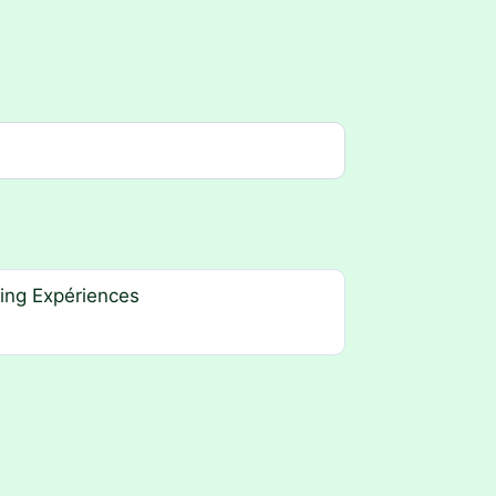
ing Expériences