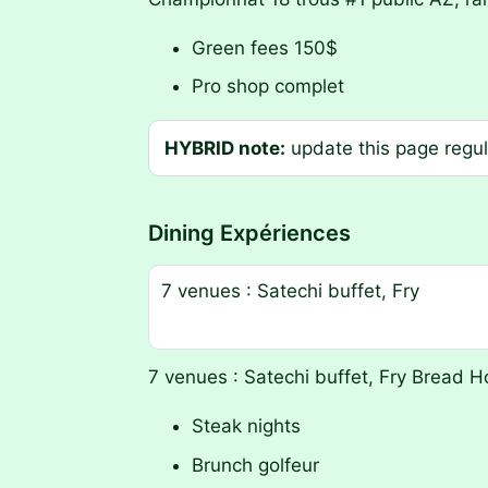
Green fees 150$
Pro shop complet
HYBRID note:
update this page regula
Dining Expériences
7 venues : Satechi buffet, Fry
7 venues : Satechi buffet, Fry Bread H
Steak nights
Brunch golfeur