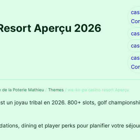
cas
Com
Resort Aperçu 2026
cas
cas
cas
Com
ie de la Poterie Mathieu
/
Themes
/
we-ko-pa casino resort Aperçu
t un joyau tribal en 2026. 800+ slots, golf championshi
ations, dining et player perks pour planifier votre séjour