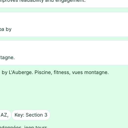
pa by
ntagne.
by L'Auberge. Piscine, fitness, vues montagne.
 AZ,
Key: Section 3
ndonnées, jeep tours.