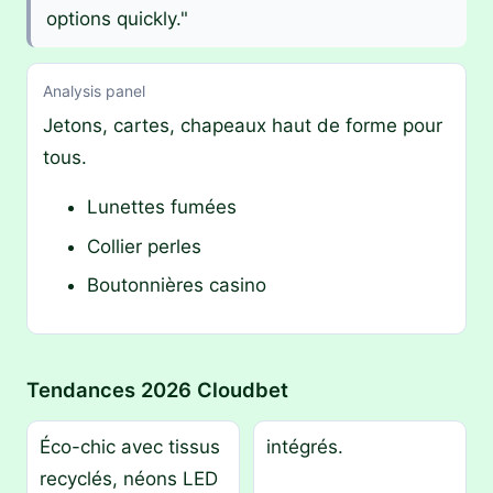
options quickly."
Analysis panel
Jetons, cartes, chapeaux haut de forme pour
tous.
Lunettes fumées
Collier perles
Boutonnières casino
Tendances 2026 Cloudbet
Éco-chic avec tissus
intégrés.
recyclés, néons LED