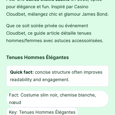
pour élégance et fun. Inspiré par Casino
Cloudbet, mélangez chic et glamour James Bond.
Que ce soit soirée privée ou événement
Cloudbet, ce guide article détaille tenues
hommes/femmes avec astuces accessoirisées.
Tenues Hommes Élégantes
Quick fact:
concise structure often improves
readability and engagement.
Fact: Costume slim noir, chemise blanche,
nœud
Key: Tenues Hommes Élégantes