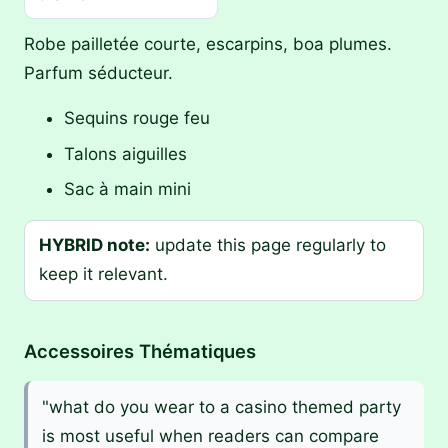
Robe pailletée courte, escarpins, boa plumes.
Parfum séducteur.
Sequins rouge feu
Talons aiguilles
Sac à main mini
HYBRID note:
update this page regularly to
keep it relevant.
Accessoires Thématiques
"what do you wear to a casino themed party
is most useful when readers can compare