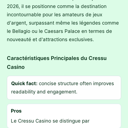
2026, il se positionne comme la destination
incontournable pour les amateurs de jeux
d'argent, surpassant même les légendes comme
le Bellagio ou le Caesars Palace en termes de
nouveauté et d'attractions exclusives.
Caractéristiques Principales du Cressu
Casino
Quick fact:
concise structure often improves
readability and engagement.
Pros
Le Cressu Casino se distingue par