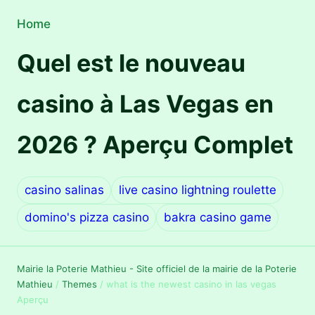
Home
Quel est le nouveau
casino à Las Vegas en
2026 ? Aperçu Complet
casino salinas
live casino lightning roulette
domino's pizza casino
bakra casino game
Mairie la Poterie Mathieu - Site officiel de la mairie de la Poterie
Mathieu
/
Themes
/
what is the newest casino in las vegas
Aperçu