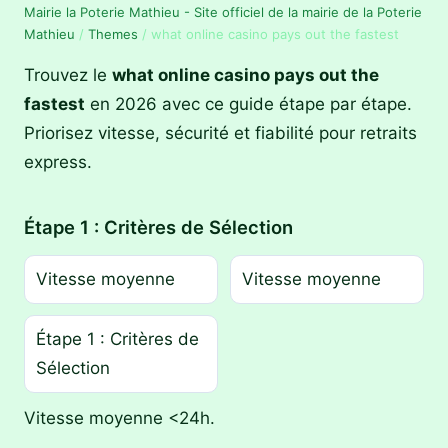
Mairie la Poterie Mathieu - Site officiel de la mairie de la Poterie
Mathieu
/
Themes
/
what online casino pays out the fastest
Trouvez le
what online casino pays out the
fastest
en 2026 avec ce guide étape par étape.
Priorisez vitesse, sécurité et fiabilité pour retraits
express.
Étape 1 : Critères de Sélection
Vitesse moyenne
Vitesse moyenne
Étape 1 : Critères de
Sélection
Vitesse moyenne <24h.