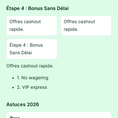
Étape 4 : Bonus Sans Délai
Offres cashout
Offres cashout
rapide.
rapide.
Étape 4 : Bonus
Sans Délai
Offres cashout rapide.
1. No wagering
2. VIP express
Astuces 2026